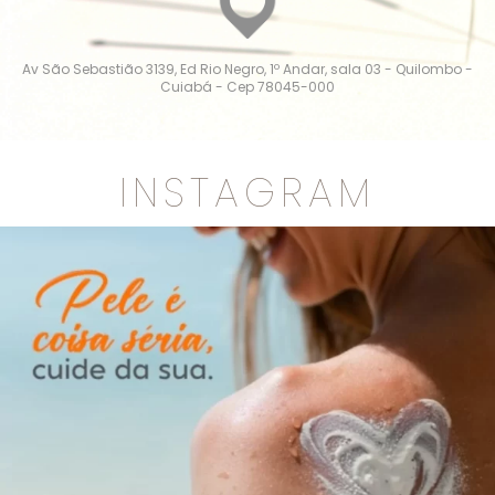
Av São Sebastião 3139, Ed Rio Negro, 1º Andar, sala 03 - Quilombo -
Cuiabá - Cep 78045-000
INSTAGRAM