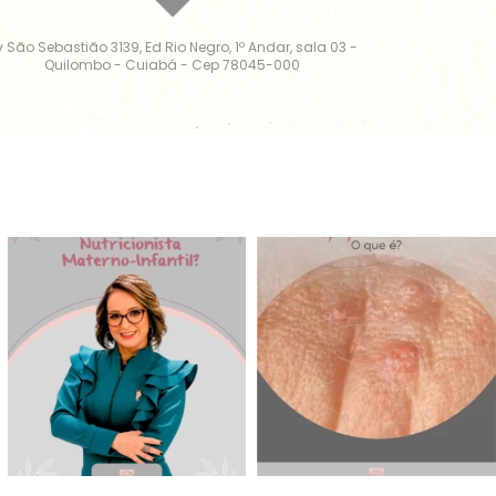
v São Sebastião 3139, Ed Rio Negro, 1º Andar, sala 03 -
Quilombo - Cuiabá - Cep 78045-000