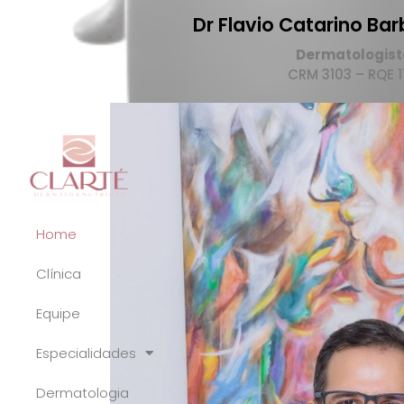
Dr Flavio Catarino Ba
Dermatologist
CRM 3103 – RQE 1
Home
Clínica
Equipe
Especialidades
Dermatologia