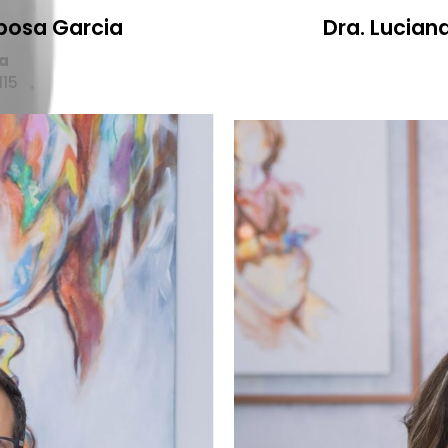
rbosa Garcia
Dra. Lucian
a
115