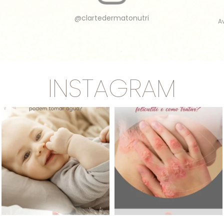
@clartedermatonutri
A
INSTAGRAM